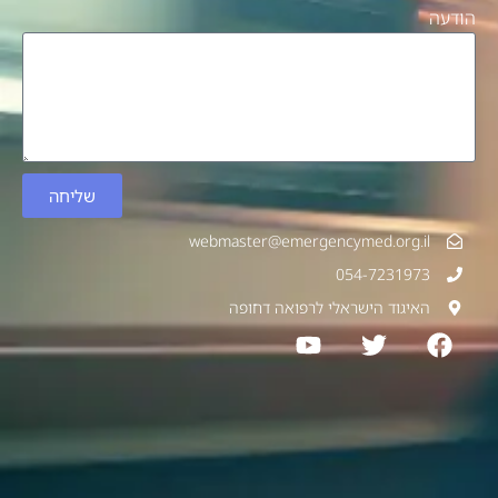
שליחה
webmaster@emergencymed.o
054-72
ד הישראלי לרפואה דחופה