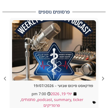
פרסומים נוספים
 סיכום שבועי – 19/07/2026
d Tracheostomy
adside to Resus
יולי 19, 2026
7:00 pm
יולי 18, 026
ticker
,
summary
,
podcast
,
מתמחים
,
way
,
podcast
פרמדיקים